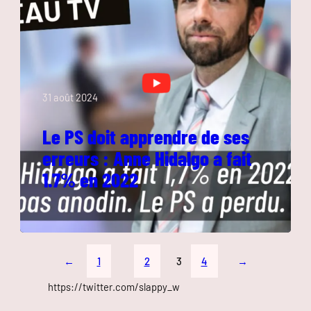
31 août 2024
Le PS doit apprendre de ses
erreurs : Anne Hidalgo a fait
1.7% en 2022
←
1
2
3
4
→
https://twitter.com/slappy_w