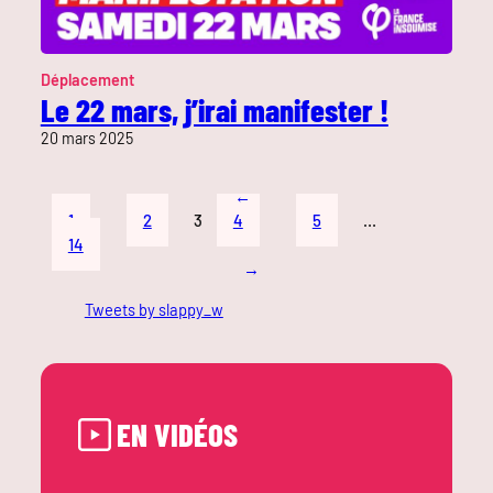
Déplacement
Le 22 mars, j’irai manifester !
20 mars 2025
←
1
2
3
4
5
…
14
→
Tweets by slappy_w
EN VIDÉOS