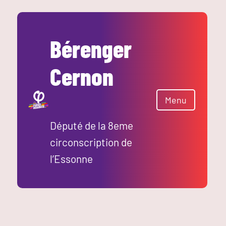
Aller
au
contenu
Bérenger
Cernon
Menu
Député de la 8eme
circonscription de
l’Essonne