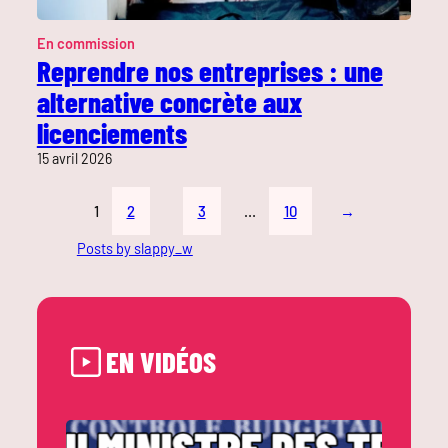
En commission
Reprendre nos entreprises : une
alternative concrète aux
licenciements
15 avril 2026
1
2
3
…
10
→
Posts by slappy_w
EN VIDÉOS