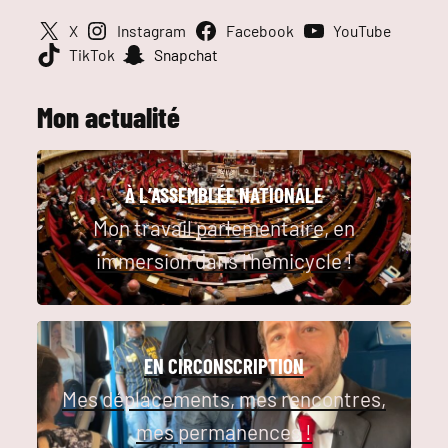
X
Instagram
Facebook
YouTube
TikTok
Snapchat
Mon actualité
À L’ASSEMBLÉE NATIONALE
Mon travail parlementaire, en
immersion dans l’hémicycle !
EN CIRCONSCRIPTION
Mes déplacements, mes rencontres,
mes permanences !