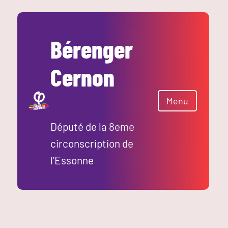
Aller
au
contenu
Bérenger
Cernon
Menu
Député de la 8eme
circonscription de
l’Essonne