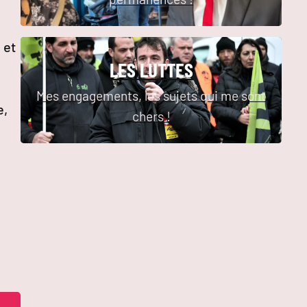
 et
LES LUTTES
Mes engagements, les sujets qui me sont
e,
chers !