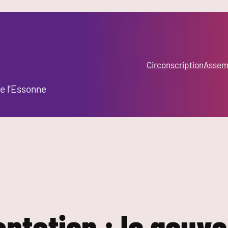
Circonscription
Assemb
e l’Essonne
aptation : le gou