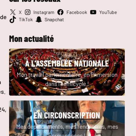
X
Instagram
Facebook
YouTube
 de
TikTok
Snapchat
Mon actualité
À L’ASSEMBLÉE NATIONALE
Mon travail parlementaire, en immersion
à
dans l’hémicycle !
es.
24,
EN CIRCONSCRIPTION
Mes déplacements, mes rencontres, mes
permanences !