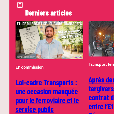
Derniers articles
Transport fer
En commission
Après de
Loi-cadre Transports :
tergivers
une occasion manquée
contrat 
pour le ferroviaire et le
entre l’E
service public