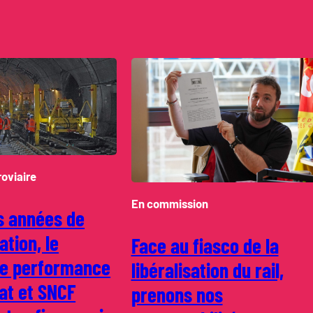
roviaire
En commission
s années de
ation, le
Face au fiasco de la
de performance
libéralisation du rail,
tat et SNCF
prenons nos