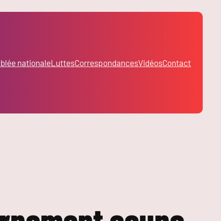
lée nationale
Luttes
Correspondances
Vidéos
Contact
vernement coupe