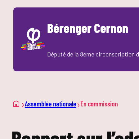
Aller
au
Bérenger Cernon
contenu
Député de la 8eme circonscription d
›
›
Assemblée nationale
En commission
Rapport sur l’ad