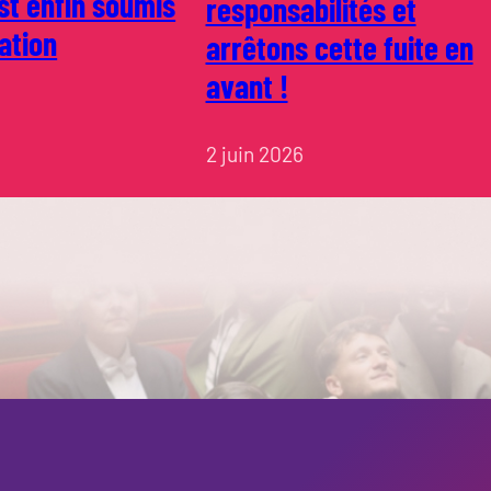
st enfin soumis
responsabilités et
ation
arrêtons cette fuite en
avant !
2 juin 2026