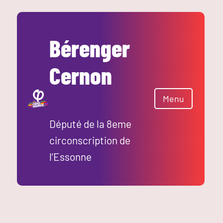
Aller
au
contenu
Bérenger
Cernon
Menu
Député de la 8eme
circonscription de
l’Essonne