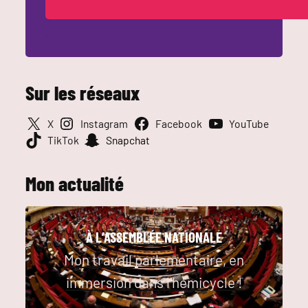
Sur les réseaux
X
Instagram
Facebook
YouTube
TikTok
Snapchat
Mon actualité
À L’ASSEMBLÉE NATIONALE
Mon travail parlementaire, en
immersion dans l’hémicycle !