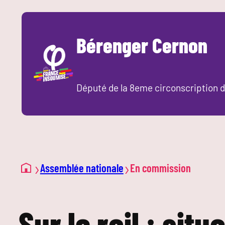
Aller
au
Bérenger Cernon
contenu
Député de la 8eme circonscription d
›
›
Assemblée nationale
En commission
Sur le rail : sit