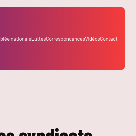
lée nationale
Luttes
Correspondances
Vidéos
Contact
 les syndicats