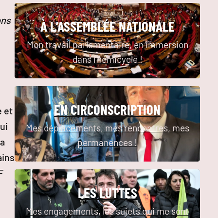
ons
À L’ASSEMBLÉE NATIONALE
Mon travail parlementaire, en immersion
dans l’hémicycle !
EN CIRCONSCRIPTION
 et
ui
Mes déplacements, mes rencontres, mes
la
permanences !
ains
F
LES LUTTES
Mes engagements, les sujets qui me sont