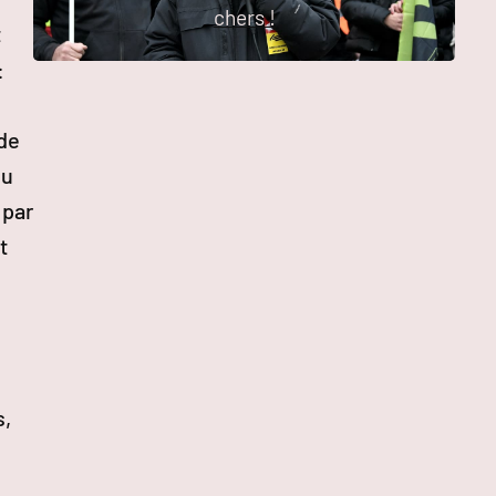
chers !
t
:
de
du
 par
t
s,