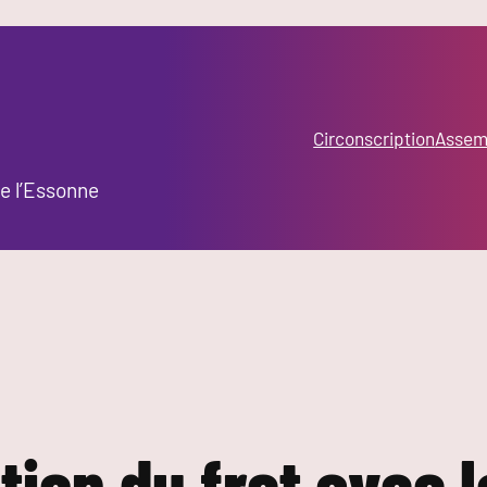
Circonscription
Assemb
e l’Essonne
uation du fret avec