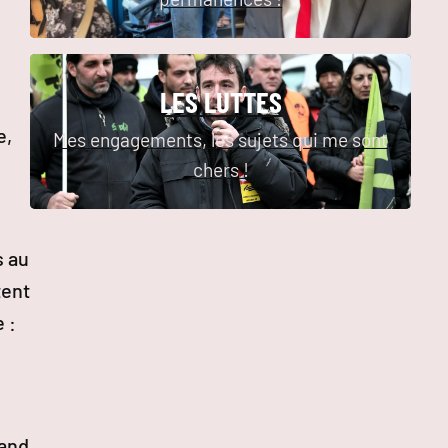
LES LUTTES
e,
Mes engagements, les sujets qui me sont
chers !
s au
tent
 :
uand