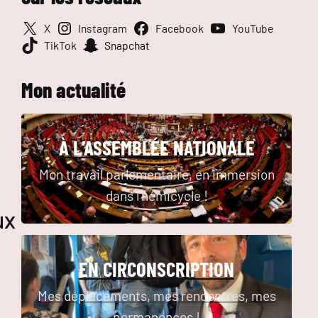
X
Instagram
Facebook
YouTube
TikTok
Snapchat
Mon actualité
À L’ASSEMBLÉE NATIONALE
Mon travail parlementaire, en immersion
dans l’hémicycle !
ux
EN CIRCONSCRIPTION
Mes déplacements, mes rencontres, mes
permanences !