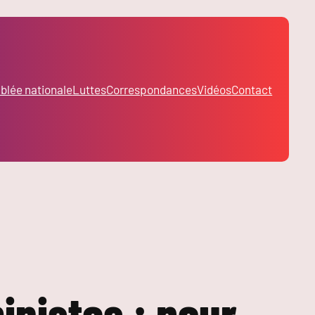
lée nationale
Luttes
Correspondances
Vidéos
Contact
inistes : pour