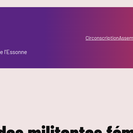
Circonscription
Assemb
e l’Essonne
es militantes fém