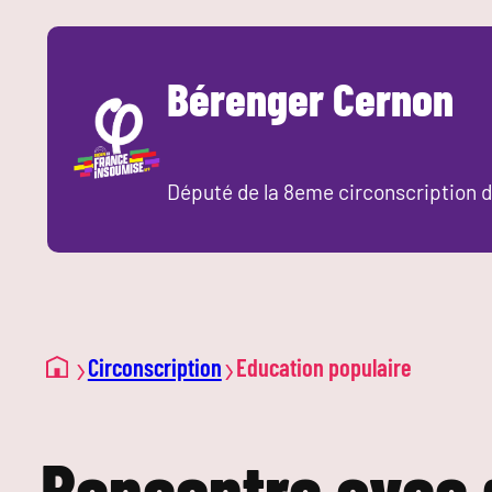
Aller
au
Bérenger Cernon
contenu
Député de la 8eme circonscription d
›
›
Circonscription
Education populaire
Rencontre avec d