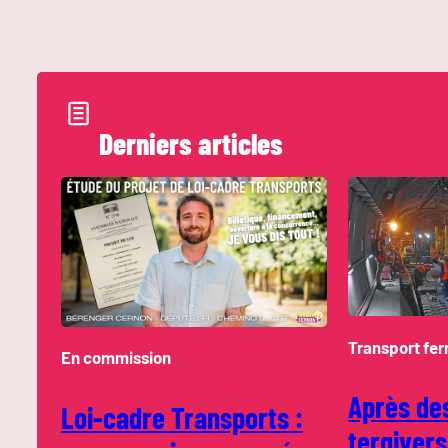
Derniers articles
Transport fer
En commission
Après de
Loi-cadre Transports :
tergivers