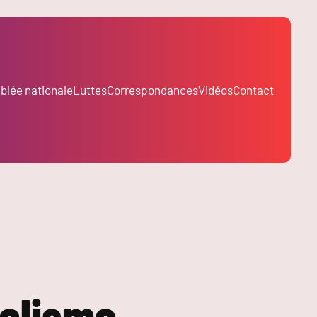
lée nationale
Luttes
Correspondances
Vidéos
Contact
talisme,