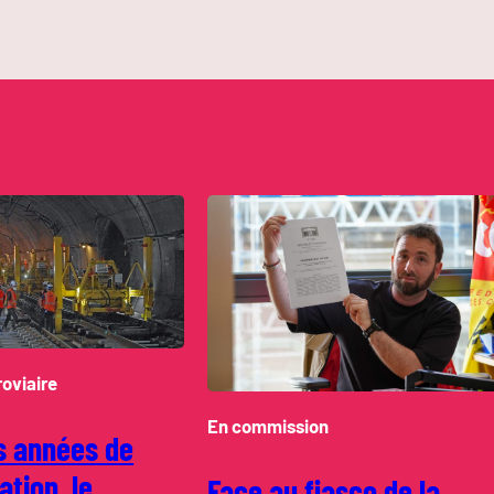
roviaire
En commission
s années de
ation, le
Face au fiasco de la