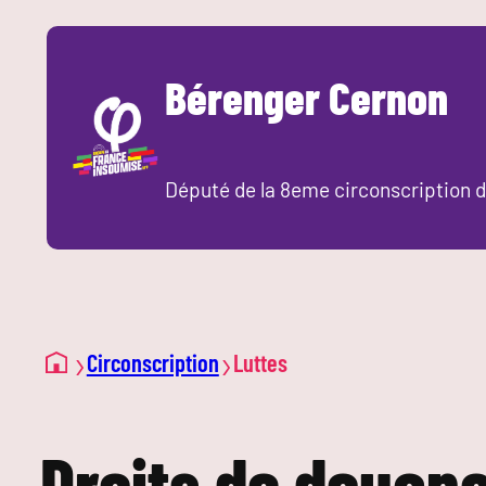
Aller
au
Bérenger Cernon
contenu
Député de la 8eme circonscription d
›
›
Circonscription
Luttes
Droits de douane