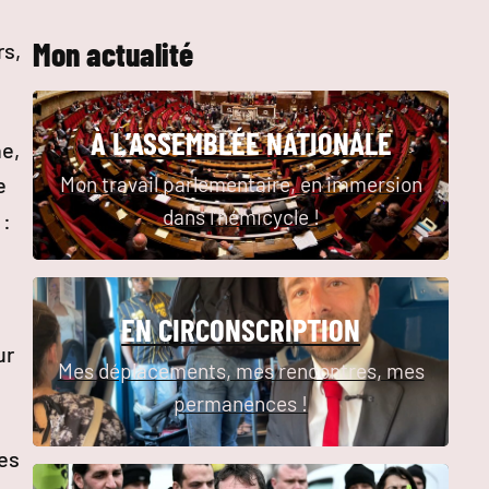
Mon actualité
rs,
À L’ASSEMBLÉE NATIONALE
ne,
Mon travail parlementaire, en immersion
e
dans l’hémicycle !
 :
EN CIRCONSCRIPTION
ur
Mes déplacements, mes rencontres, mes
permanences !
les