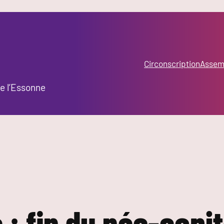
Circonscription
Assemb
e l’Essonne
 : fin du néo-capi