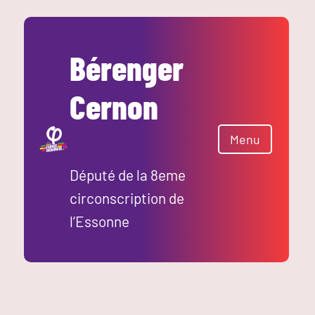
Aller
au
contenu
Bérenger
Cernon
Menu
Député de la 8eme
circonscription de
l’Essonne