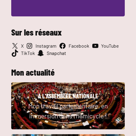
Sur les réseaux
X
Instagram
Facebook
YouTube
TikTok
Snapchat
Mon actualité
À L’ASSEMBLÉE NATIONALE
Mon travail parlementaire, en
immersion dans l’hémicycle !